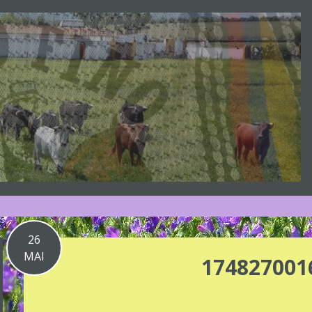
26
MAI
174827001