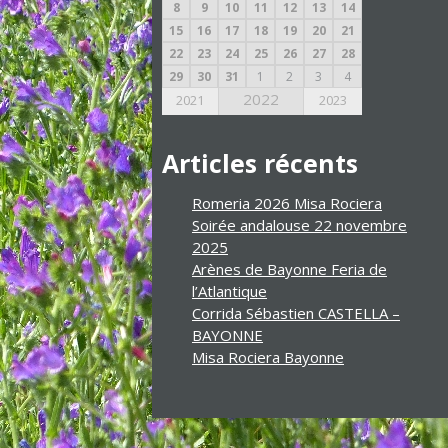
8
9
10
11
12
13
14
15
16
17
18
19
20
21
22
23
24
25
26
27
28
29
30
31
1
2
3
4
2022
2021
2023
Articles récents
Romeria 2026 Misa Rociera
Soirée andalouse 22 novembre
2025
Arènes de Bayonne Feria de
l’Atlantique
Corrida Sébastien CASTELLA –
BAYONNE
Misa Rociera Bayonne