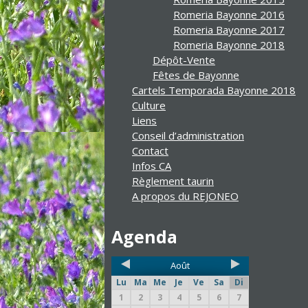
Romeria Bayonne 2016
Romeria Bayonne 2017
Romeria Bayonne 2018
Dépôt-Vente
Fêtes de Bayonne
Cartels Temporada Bayonne 2018
Culture
Liens
Conseil d’administration
Contact
Infos CA
Règlement taurin
A propos du REJONEO
Agenda
Août
Lu
Ma
Me
Je
Ve
Sa
Di
1
2
3
4
5
6
7