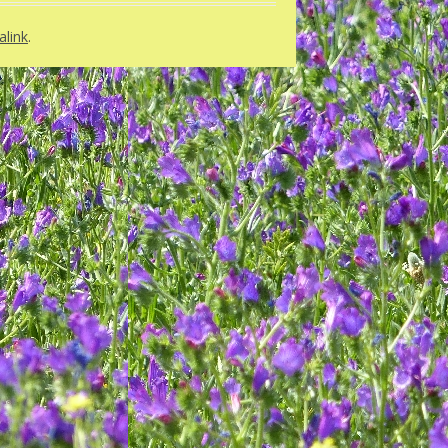
link
.