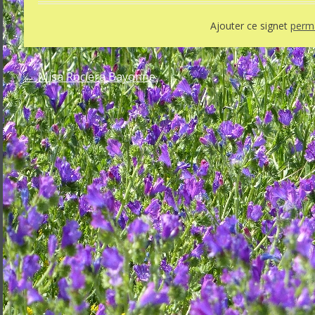
Ajouter ce signet
perma
←
Misa Rociera Bayonne