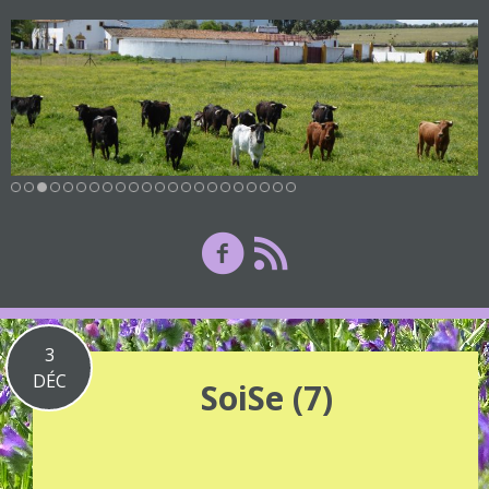
3
DÉC
SoiSe (7)