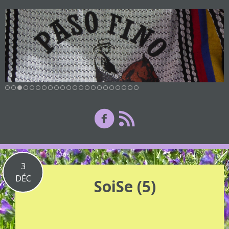
3
DÉC
SoiSe (5)