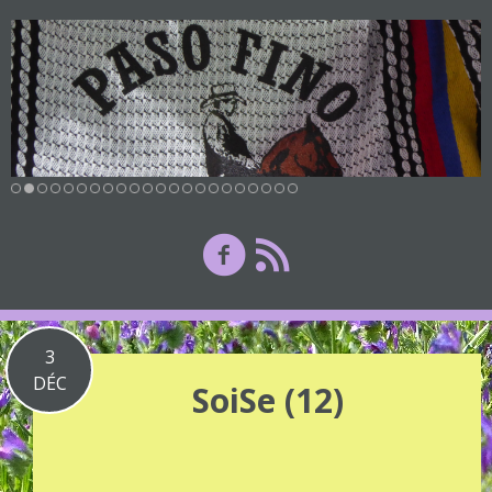
3
DÉC
SoiSe (12)