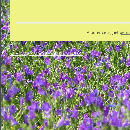
Ajouter ce signet
perma
←
Voyage Madrid San Isidro 2022