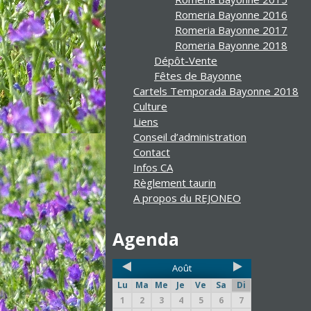
Romeria Bayonne 2016
Romeria Bayonne 2017
Romeria Bayonne 2018
Dépôt-Vente
Fêtes de Bayonne
Cartels Temporada Bayonne 2018
Culture
Liens
Conseil d’administration
Contact
Infos CA
Règlement taurin
A propos du REJONEO
Agenda
Août
Lu
Ma
Me
Je
Ve
Sa
Di
1
2
3
4
5
6
7