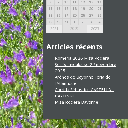
8
9
10
11
12
13
14
15
16
17
18
19
20
21
22
23
24
25
26
27
28
29
30
31
1
2
3
4
2022
2021
2023
Articles récents
Romeria 2026 Misa Rociera
Soirée andalouse 22 novembre
2025
Arènes de Bayonne Feria de
l’Atlantique
Corrida Sébastien CASTELLA –
BAYONNE
Misa Rociera Bayonne