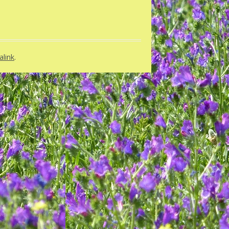
link
.