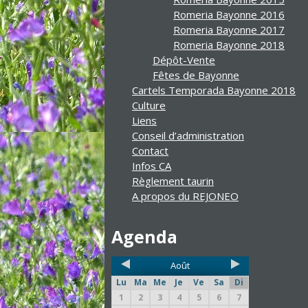
Romeria Bayonne 2016
Romeria Bayonne 2017
Romeria Bayonne 2018
Dépôt-Vente
Fêtes de Bayonne
Cartels Temporada Bayonne 2018
Culture
Liens
Conseil d’administration
Contact
Infos CA
Règlement taurin
A propos du REJONEO
Agenda
Août
Lu
Ma
Me
Je
Ve
Sa
Di
1
2
3
4
5
6
7