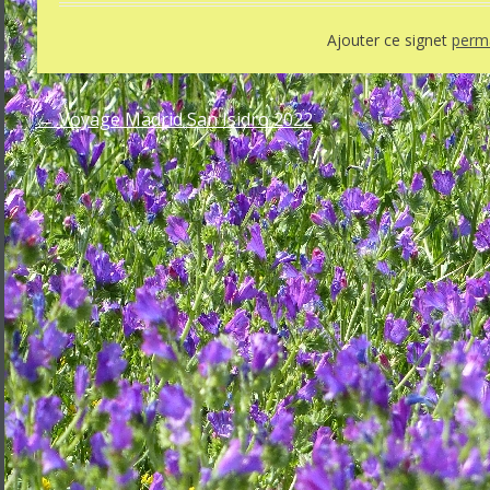
Ajouter ce signet
perma
←
Voyage Madrid San Isidro 2022