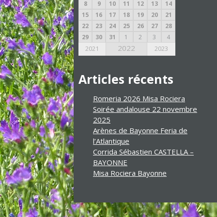
8
9
10
11
12
13
14
15
16
17
18
19
20
21
22
23
24
25
26
27
28
29
30
31
1
2
3
4
2022
2021
2023
Articles récents
Romeria 2026 Misa Rociera
Soirée andalouse 22 novembre
2025
Arènes de Bayonne Feria de
l’Atlantique
Corrida Sébastien CASTELLA –
BAYONNE
Misa Rociera Bayonne