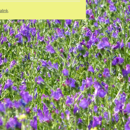
link
.