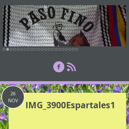
26
NOV
IMG_3900Espartales1