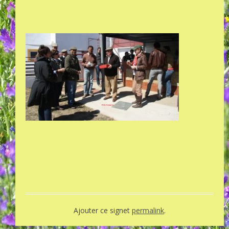
Ajouter ce signet
permalink
.