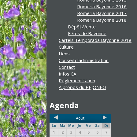
Romeria Bayonne 2016
Romeria Bayonne 2017
Romeria Bayonne 2018
Dépôt-Vente
Fêtes de Bayonne
Cartels Temporada Bayonne 2018
Culture
Liens
Conseil d’administration
Contact
Infos CA
Règlement taurin
A propos du REJONEO
Agenda
Août
Lu
Ma
Me
Je
Ve
Sa
Di
1
2
3
4
5
6
7