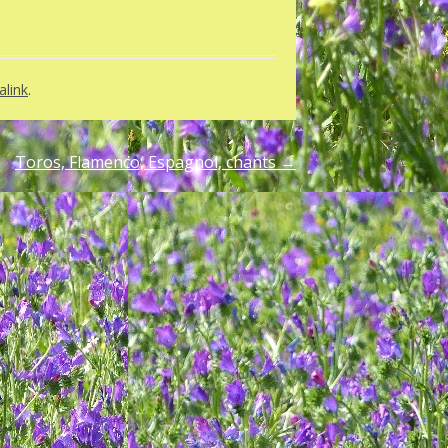
link
.
Toros, Flamenco, Espagnol, chants
→