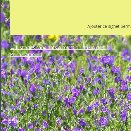
Ajouter ce signet
perma
←
Liste des candidats à l’élection du CA de la
Peña Campera