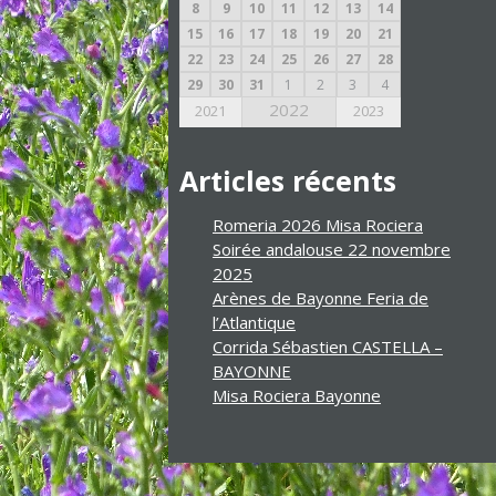
8
9
10
11
12
13
14
15
16
17
18
19
20
21
22
23
24
25
26
27
28
29
30
31
1
2
3
4
2022
2021
2023
Articles récents
Romeria 2026 Misa Rociera
Soirée andalouse 22 novembre
2025
Arènes de Bayonne Feria de
l’Atlantique
Corrida Sébastien CASTELLA –
BAYONNE
Misa Rociera Bayonne