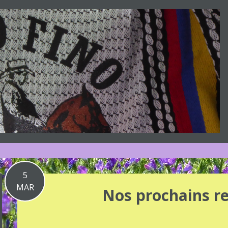
5
MAR
Nos prochains r