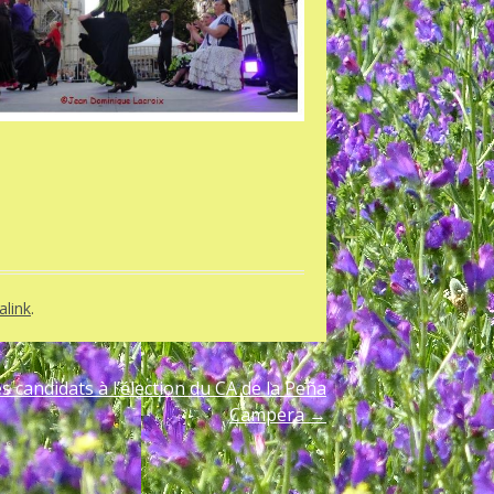
link
.
es candidats à l’élection du CA de la Peña
Campera
→