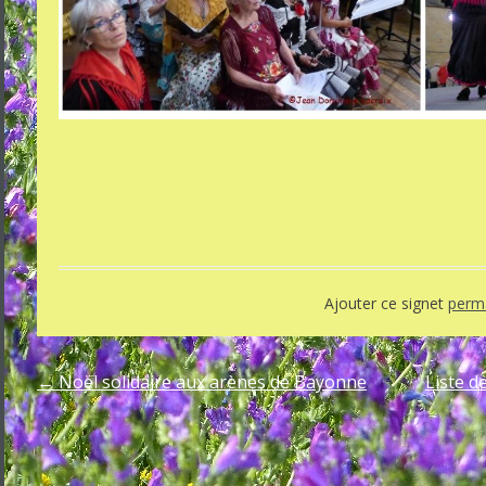
Ajouter ce signet
perma
←
Noël solidaire aux arènes de Bayonne
Liste d