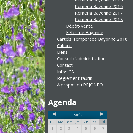
Romeria Bayonne 2016
Romeria Bayonne 2017
Romeria Bayonne 2018
Dépôt-Vente
Fêtes de Bayonne
Cartels Temporada Bayonne 2018
Culture
Liens
Conseil d’administration
Contact
Infos CA
Règlement taurin
A propos du REJONEO
Agenda
Août
Lu
Ma
Me
Je
Ve
Sa
Di
1
2
3
4
5
6
7