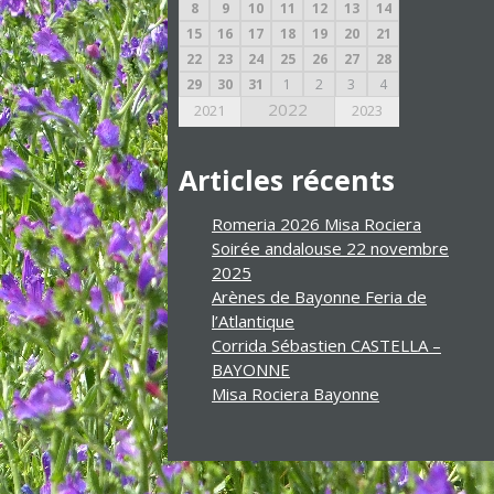
8
9
10
11
12
13
14
15
16
17
18
19
20
21
22
23
24
25
26
27
28
29
30
31
1
2
3
4
2022
2021
2023
Articles récents
Romeria 2026 Misa Rociera
Soirée andalouse 22 novembre
2025
Arènes de Bayonne Feria de
l’Atlantique
Corrida Sébastien CASTELLA –
BAYONNE
Misa Rociera Bayonne