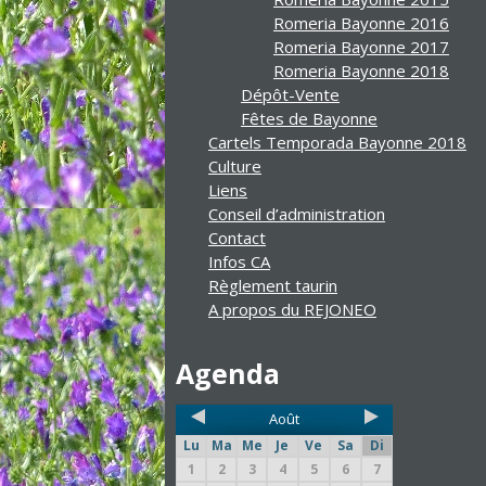
Romeria Bayonne 2016
Romeria Bayonne 2017
Romeria Bayonne 2018
Dépôt-Vente
Fêtes de Bayonne
Cartels Temporada Bayonne 2018
Culture
Liens
Conseil d’administration
Contact
Infos CA
Règlement taurin
A propos du REJONEO
Agenda
Août
Lu
Ma
Me
Je
Ve
Sa
Di
1
2
3
4
5
6
7