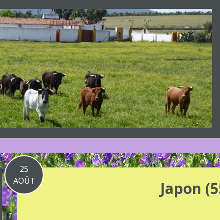
25
AOÛT
Japon (5