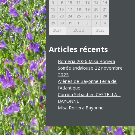
8
9
10
11
12
13
14
15
16
17
18
19
20
21
22
23
24
25
26
27
28
29
30
31
1
2
3
4
2022
2021
2023
Articles récents
Romeria 2026 Misa Rociera
Soirée andalouse 22 novembre
2025
Arènes de Bayonne Feria de
l’Atlantique
Corrida Sébastien CASTELLA –
BAYONNE
Misa Rociera Bayonne