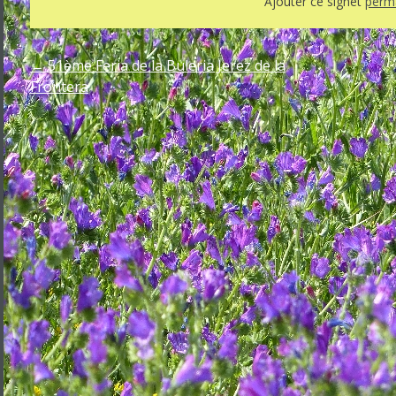
Ajouter ce signet
perma
←
51ème Feria de la Buleria Jerez de la
Frontera