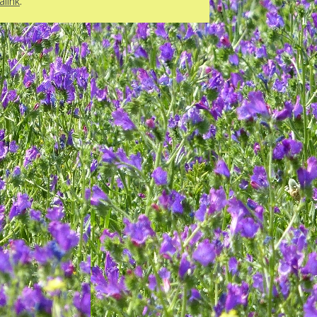
link
.