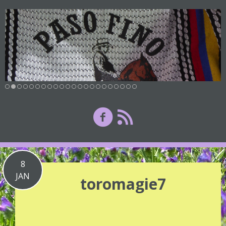
8
JAN
toromagie7