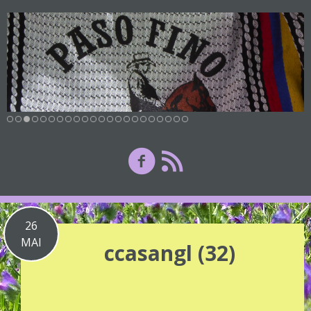
26
MAI
ccasangl (32)