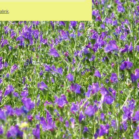
link
.