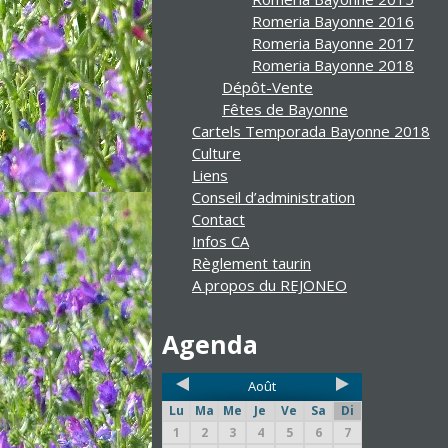
Romeria Bayonne 2016
Romeria Bayonne 2017
Romeria Bayonne 2018
Dépôt-Vente
Fêtes de Bayonne
Cartels Temporada Bayonne 2018
Culture
Liens
Conseil d’administration
Contact
Infos CA
Règlement taurin
A propos du REJONEO
Agenda
Août
Lu
Ma
Me
Je
Ve
Sa
Di
1
2
3
4
5
6
7