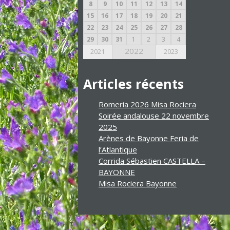
8
9
10
11
12
13
14
15
16
17
18
19
20
21
22
23
24
25
26
27
28
29
30
31
1
2
3
4
2022
2021
2023
Articles récents
Romeria 2026 Misa Rociera
Soirée andalouse 22 novembre
2025
Arènes de Bayonne Feria de
l’Atlantique
Corrida Sébastien CASTELLA –
BAYONNE
Misa Rociera Bayonne