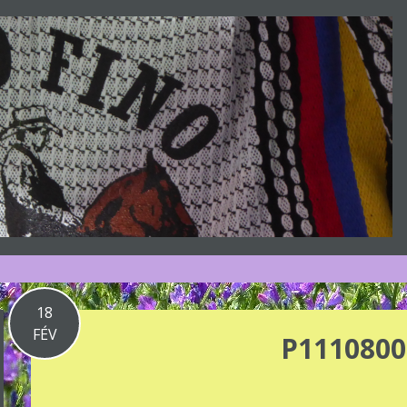
18
FÉV
P1110800