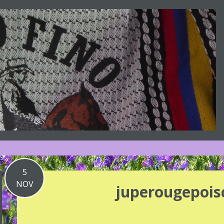
5
NOV
juperougepois