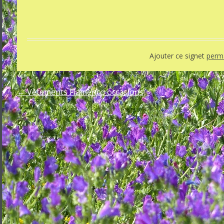
Ajouter ce signet
perma
←
Vêtements Flamenco occasions