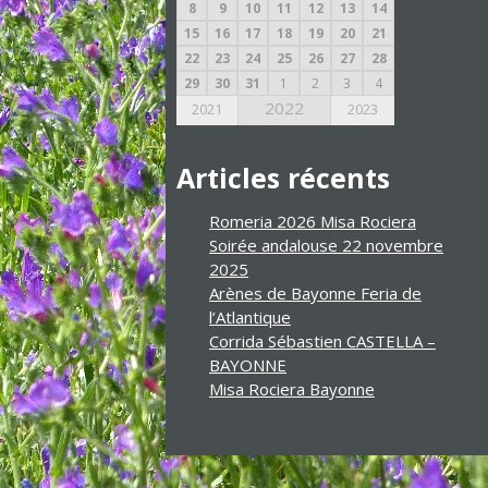
8
9
10
11
12
13
14
15
16
17
18
19
20
21
22
23
24
25
26
27
28
29
30
31
1
2
3
4
2022
2021
2023
Articles récents
Romeria 2026 Misa Rociera
Soirée andalouse 22 novembre
2025
Arènes de Bayonne Feria de
l’Atlantique
Corrida Sébastien CASTELLA –
BAYONNE
Misa Rociera Bayonne