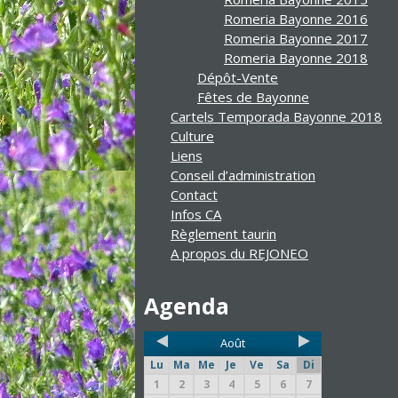
Romeria Bayonne 2016
Romeria Bayonne 2017
Romeria Bayonne 2018
Dépôt-Vente
Fêtes de Bayonne
Cartels Temporada Bayonne 2018
Culture
Liens
Conseil d’administration
Contact
Infos CA
Règlement taurin
A propos du REJONEO
Agenda
Août
Lu
Ma
Me
Je
Ve
Sa
Di
1
2
3
4
5
6
7