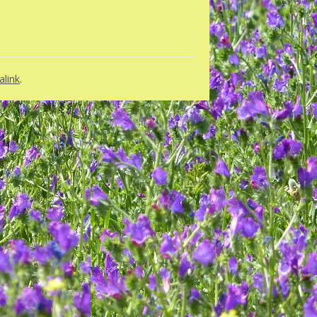
link
.