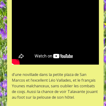
d’une novillade dans la petite plaza de San
Marcos et l’excellent Léo Vallades, et le français
Younes malchanceux, sans oublier les combats
de coqs. Aussi la chance de voir Talavante jouant
au foot sur la pelouse de son hôtel.