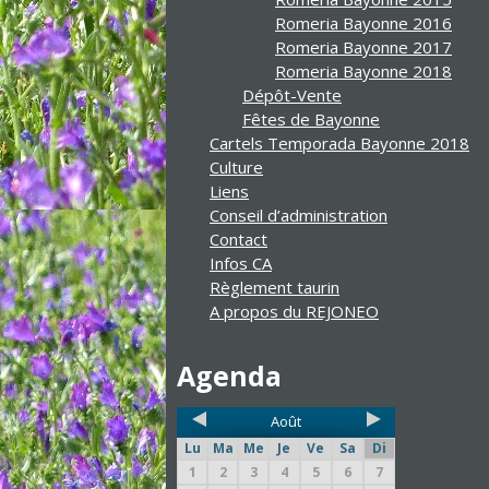
Romeria Bayonne 2016
Romeria Bayonne 2017
Romeria Bayonne 2018
Dépôt-Vente
Fêtes de Bayonne
Cartels Temporada Bayonne 2018
Culture
Liens
Conseil d’administration
Contact
Infos CA
Règlement taurin
A propos du REJONEO
Agenda
Août
Lu
Ma
Me
Je
Ve
Sa
Di
1
2
3
4
5
6
7