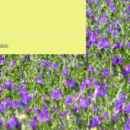
link
.