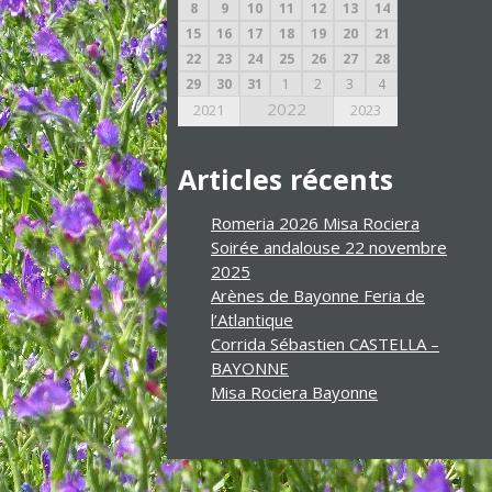
8
9
10
11
12
13
14
15
16
17
18
19
20
21
22
23
24
25
26
27
28
29
30
31
1
2
3
4
2022
2021
2023
Articles récents
Romeria 2026 Misa Rociera
Soirée andalouse 22 novembre
2025
Arènes de Bayonne Feria de
l’Atlantique
Corrida Sébastien CASTELLA –
BAYONNE
Misa Rociera Bayonne