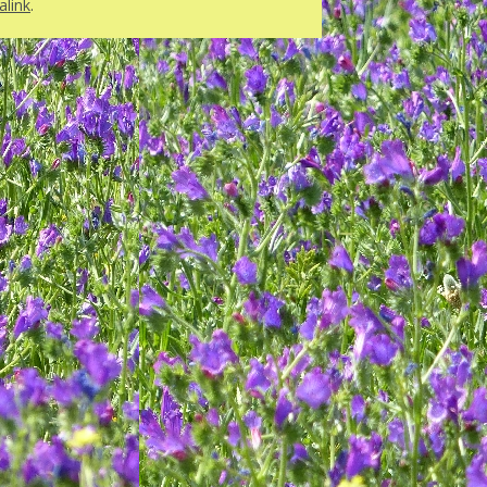
link
.