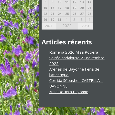
8
9
10
11
12
13
14
15
16
17
18
19
20
21
22
23
24
25
26
27
28
29
30
31
1
2
3
4
2022
2021
2023
Articles récents
Romeria 2026 Misa Rociera
Soirée andalouse 22 novembre
2025
Arènes de Bayonne Feria de
l’Atlantique
Corrida Sébastien CASTELLA –
BAYONNE
Misa Rociera Bayonne