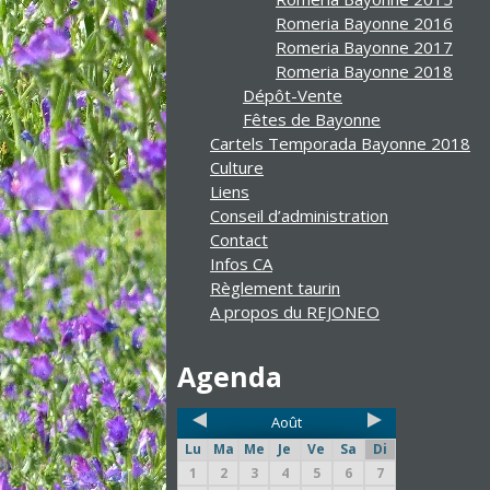
Romeria Bayonne 2016
Romeria Bayonne 2017
Romeria Bayonne 2018
Dépôt-Vente
Fêtes de Bayonne
Cartels Temporada Bayonne 2018
Culture
Liens
Conseil d’administration
Contact
Infos CA
Règlement taurin
A propos du REJONEO
Agenda
Août
Lu
Ma
Me
Je
Ve
Sa
Di
1
2
3
4
5
6
7