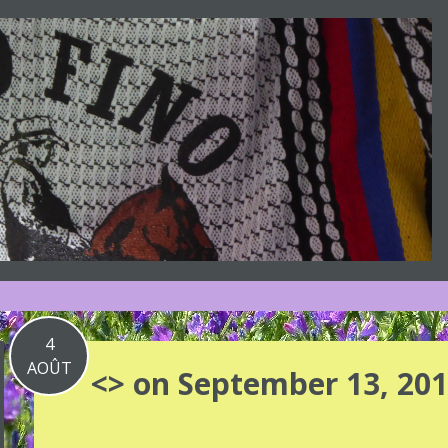
4
AOÛT
<> on September 13, 2014