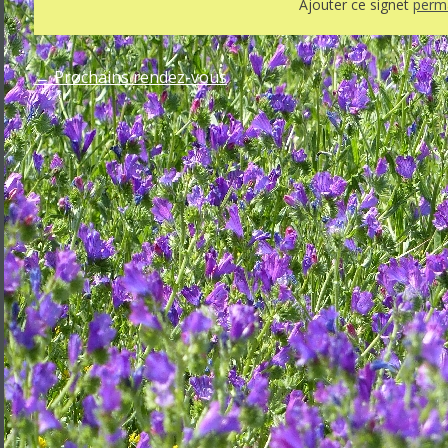
Ajouter ce signet
perma
←
Prochains rendez-vous