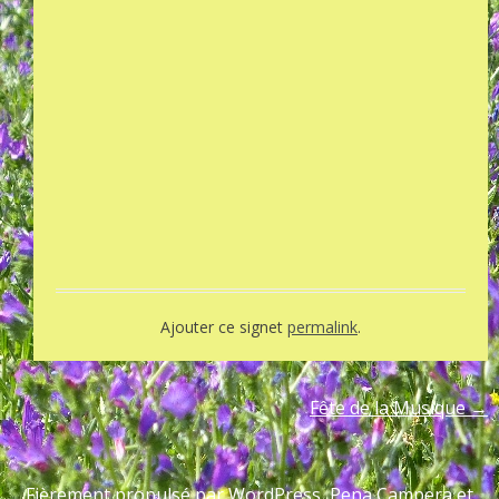
Ajouter ce signet
permalink
.
Fête de la Musique
→
Fièrement propulsé par WordPress, Pena Campera et