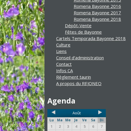
Romeria Bayonne 2016
Romeria Bayonne 2017
Romeria Bayonne 2018
Dépôt-Vente
Fêtes de Bayonne
Cartels Temporada Bayonne 2018
Culture
Liens
Conseil d’administration
Contact
Infos CA
Règlement taurin
A propos du REJONEO
Agenda
Août
Lu
Ma
Me
Je
Ve
Sa
Di
1
2
3
4
5
6
7