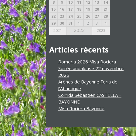
8
9
10
11
12
13
14
15
16
17
18
19
20
21
22
23
24
25
26
27
28
29
30
31
1
2
3
4
2022
2021
2023
Articles récents
Romeria 2026 Misa Rociera
Soirée andalouse 22 novembre
2025
Arènes de Bayonne Feria de
l’Atlantique
Corrida Sébastien CASTELLA –
BAYONNE
Misa Rociera Bayonne